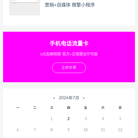
营销+自媒体 微擎小程序
手机电话流量卡
0元包邮到家-官方+正规营业厅可查
立即办理
«
2026年7月
»
一
二
三
四
五
六
日
1
2
3
4
5
6
7
8
9
10
11
12