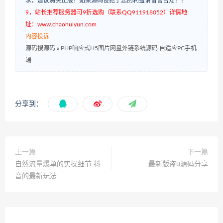
求，建议购买正版！如果源码侵犯了您的利益请留言告知！！
9，站长推荐服务器可9折选购（联系QQ911918052）详情地
址：www.chaohuiyun.com
内容投诉
源码搜源码
»
PHP响应式H5图片网盘外链系统源码 自适应PC手机
端
分享到：
上一篇
下一篇
自然流量爆单的实操细节 抖
最新版盗u源码分享
音的最新玩法