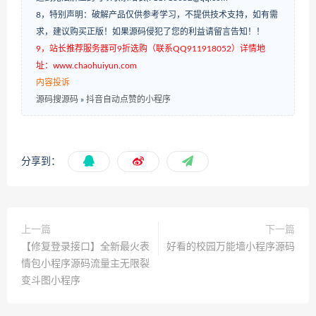
8，特别声明：破解产品仅供参考学习，不提供技术支持，如有需
求，建议购买正版！如果源码侵犯了您的利益请留言告知！！
9，站长推荐服务器可9折选购（联系QQ911918052）详情地
址：www.chaohuiyun.com
内容投诉
源码搜源码
»
抖音自动点赞的小程序
分享到：
上一篇
下一篇
【修复登录接口】全新最火表
好看的校园万能墙小程序源码
情包小程序源码流量主无限裂
变斗图小程序