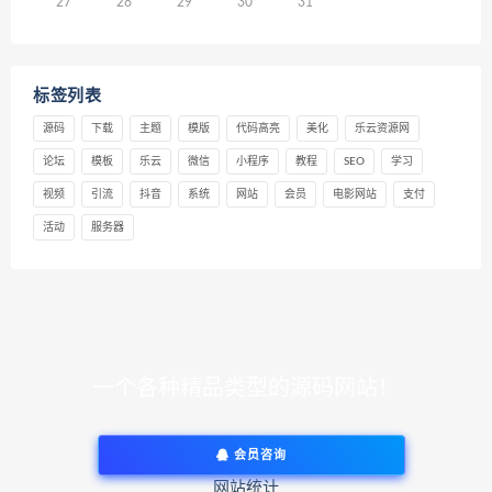
27
28
29
30
31
标签列表
源码
下载
主题
模版
代码高亮
美化
乐云资源网
论坛
模板
乐云
微信
小程序
教程
SEO
学习
视频
引流
抖音
系统
网站
会员
电影网站
支付
活动
服务器
一个各种精品类型的源码网站！
会员咨询
网站统计