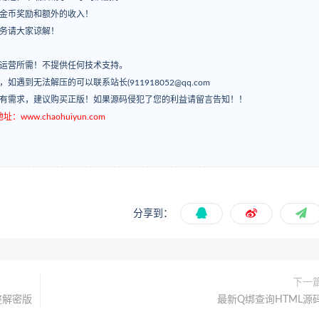
有金币奖励和额外的收入！
服务请大家谅解！
常运营所需！不提供任何技术支持。
’，如遇到无法解压的可以联系站长(911918052@qq.com
如有需求，建议购买正版！如果源码侵犯了您的利益请留言告知！！
ww.chaohuiyun.com
分享到：
下一
整解密版
最新Q绑查询HTML源