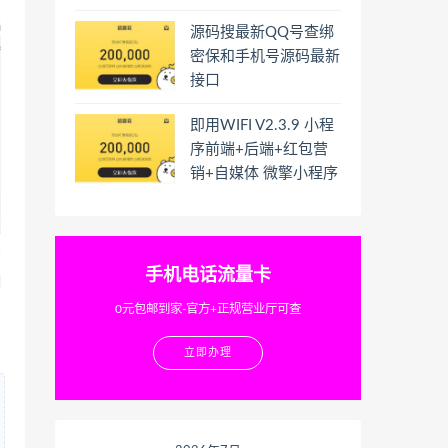
源码搜最新QQ号查绑
密保和手机号源码最新
接口
即用WIFI V2.3.9 小程
序前端+后端+红包营
销+自媒体 微擎小程序
手机电话流量卡
0元包邮到家-官方+正规营业厅可查
立即办理