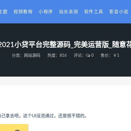
主题
视频教程
小程序
站长亲测
软件工具
影音小说
2021小贷平台完整源码_完美运营版_随意
分类：
网站源码
热度：816
评论：
0
售价：￥1
己拿去吧，这个UI没流通过，还是很不错的。