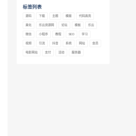
标签列表
源码
下载
主题
模版
代码高亮
美化
乐云资源网
论坛
模板
乐云
微信
小程序
教程
SEO
学习
视频
引流
抖音
系统
网站
会员
电影网站
支付
活动
服务器