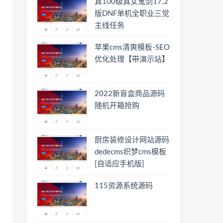
真100级真女鬼剑17.2
版DNF单机全职业三觉
主线任务
苹果cms清爽模板-SEO
优化处理【带演示站】
2022新盲盒商品源码
随机开箱抢购
厨房装修设计网站源码
dedecms织梦cms模板
[自适应手机版]
115资源系统源码