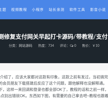
主题
视频教程
小程序
站长亲测
软件工具
影音小说
测修复支付网关早起打卡源码/带教程/支付
分类：
网站源码
热度：734
评论：
0
售价：￥10
多介绍了，应该大家都对这款有印象，这款之前有发过，当初搞完
的会员朋友下载搭建后反应了这个问题，跟他解释也没解释通。
下，这样一来回调和登录也都全部OK了，教程的话和之前一样
心点别出错就OK。东西如下图，有需要的自己拿去吧~教程也跟