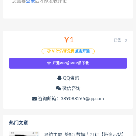
您需要
登录
后才能发表评论
￥1
已售：0
VIP/SVIP免费
点击开通
开通VIP或SVIP后下载
QQ咨询
微信咨询
咨询邮箱：389088265@qq.com
热门文章
导航主题_整站+数据库打包【带演示站】