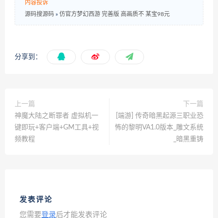
内容投诉
源码搜源码
»
仿官方梦幻西游 完善版 高画质不 某宝98元
分享到：
上一篇
下一篇
神魔大陆之断罪者 虚拟机一
[端游] 传奇暗黑起源三职业恐
键即玩+客户端+GM工具+视
怖的黎明VA1.0版本_雕文系统
频教程
_暗黑重铸
发表评论
您需要
登录
后才能发表评论