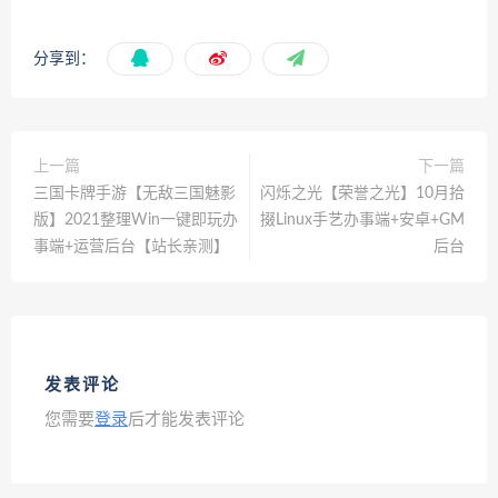
分享到：
上一篇
下一篇
三国卡牌手游【无敌三国魅影
闪烁之光【荣誉之光】10月拾
版】2021整理Win一键即玩办
掇Linux手艺办事端+安卓+GM
事端+运营后台【站长亲测】
后台
发表评论
您需要
登录
后才能发表评论