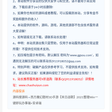
2，本站软件分享目的仅供大家学习和交流，请不要用于商业用
途，下载后请于24小时后删除!
3，如果你也有好的源码或者教程，可以投稿到本站，分享有金币
奖励和额外的收入！
4，本站提供的软件，源码，游戏，其他资源部不包含技术服务请
大家谅解！
5，如有链接无法下载，请联系站长处理！
6，申明：本站资源出售只是赞助，仅用于本站服务器和日常运营
所需！不提供任何技术支持。
7，如压缩包提示有密码，默认解压 密码为‘www.ggsou.com’，如
遇到无法解压的可以联系站长(911918052@qq.com
8，特别声明：破解产品仅供参考学习，不提供技术支持，如有需
求，建议购买正版！如果源码侵犯了您的利益请留言告知！！
9，站长推荐服务器可9折选购（联系QQ911918052）详情地
址：www.chaohuiyun.com
内容投诉
源码搜源码
»
西方魔幻题材3D手游【末日战歌】2021整理Win一
键即玩办事端+安卓端