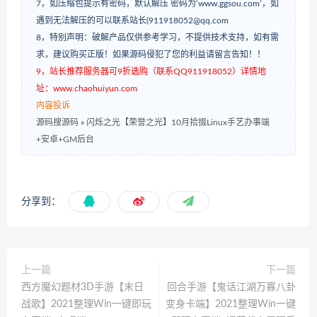
7，如压缩包提示有密码，默认解压 密码为‘www.ggsou.com’，如
遇到无法解压的可以联系站长(911918052@qq.com
8，特别声明：破解产品仅供参考学习，不提供技术支持，如有需
求，建议购买正版！如果源码侵犯了您的利益请留言告知！！
9，站长推荐服务器可9折选购（联系QQ911918052）详情地
址：www.chaohuiyun.com
内容投诉
源码搜源码
»
闪烁之光【荣誉之光】10月拾掇Linux手艺办事端
+安卓+GM后台
分享到：
上一篇
下一篇
西方魔幻题材3D手游【末日
回合手游【鬼话江湖万寡八卦
战歌】2021整理Win一键即玩
变身卡端】2021整理Win一键