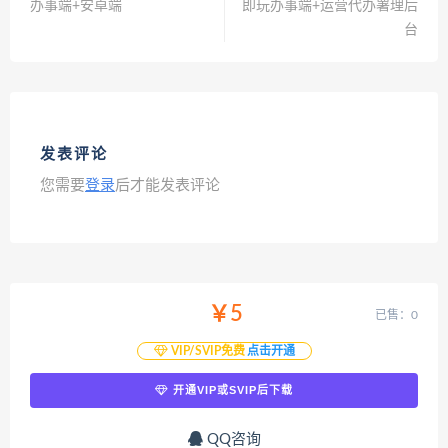
办事端+安卓端
即玩办事端+运营代办署理后
台
发表评论
您需要
登录
后才能发表评论
￥5
已售：0
VIP/SVIP免费
点击开通
开通VIP或SVIP后下载
QQ咨询