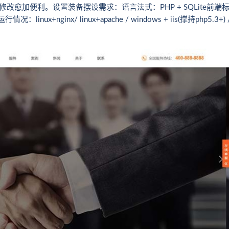
愈加便利。设置装备摆设需求：语言法式：PHP + SQLite前端
nux+nginx/ linux+apache / windows + iis(撑持php5.3+) 