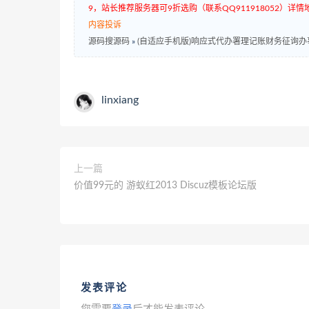
9，站长推荐服务器可9折选购（联系QQ911918052）详情地址：w
内容投诉
源码搜源码
»
(自适应手机版)响应式代办署理记账财务征询办事类
linxiang
上一篇
价值99元的 游蚁红2013 Discuz模板论坛版
发表评论