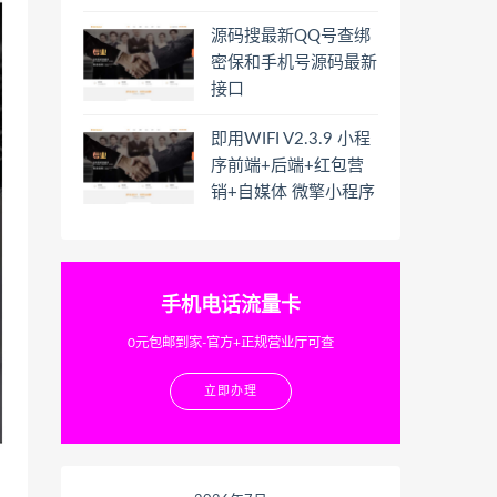
源码搜最新QQ号查绑
密保和手机号源码最新
接口
即用WIFI V2.3.9 小程
序前端+后端+红包营
销+自媒体 微擎小程序
手机电话流量卡
0元包邮到家-官方+正规营业厅可查
立即办理