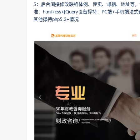
5：后台间接修改联络体例、传实、邮箱、地址等，修改
准：html+css+jQuery设备撑持：PC端+手机端法式运行情况：li
其他撑持php5.3+情况