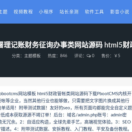
主题
视频教程
小程序
站长亲测
软件工具
影音小说
理记账财务征询办事类网站源码 html5财政
分类：
主题模板
热度：846
评论：
0
售价：￥5
otcms网站模板 html5财政管帐类网站源码下载PbootCMS内核开
管帐等企业，当然其他行业也能够做，只需要把文字图片换成其他行
单适用！附带测试数据！友好的seo，所有页面均都能完全自定义题
成本获取源源不竭订单！后台：域名/admin.php账号：admin密
码精简无冗余。2：自适应构造，全球先辈手艺，高端视觉体验。3：SEO
/描述。4：附带测试数据、安拆教程、入门教程、平安及备份教程。