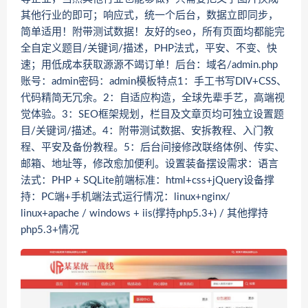
其他行业的即可；响应式，统一个后台，数据立即同步，
简单适用！附带测试数据！友好的seo，所有页面均都能完
全自定义题目/关键词/描述，PHP法式，平安、不变、快
速；用低成本获取源源不竭订单！后台：域名/admin.php
账号：admin密码：admin模板特点1：手工书写DIV+CSS、
代码精简无冗余。2：自适应构造，全球先辈手艺，高端视
觉体验。3：SEO框架规划，栏目及文章页均可独立设置题
目/关键词/描述。4：附带测试数据、安拆教程、入门教
程、平安及备份教程。5：后台间接修改联络体例、传实、
邮箱、地址等，修改愈加便利。设置装备摆设需求：语言
法式：PHP + SQLite前端标准：html+css+jQuery设备撑
持：PC端+手机端法式运行情况：linux+nginx/
linux+apache / windows + iis(撑持php5.3+) / 其他撑持
php5.3+情况