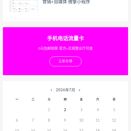
营销+自媒体 微擎小程序
手机电话流量卡
0元包邮到家-官方+正规营业厅可查
立即办理
«
2026年7月
»
一
二
三
四
五
六
日
1
2
3
4
5
6
7
8
9
10
11
12
13
14
15
16
17
18
19