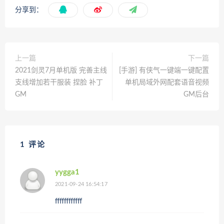
分享到：
上一篇
下一篇
2021剑灵7月单机版 完善主线
[手游] 有侠气一键端一键配置
支线增加若干服装 捏脸 补丁
单机局域外网配套语音视频
GM
GM后台
1 评论
yygga1
2021-09-24 16:54:17
ffffffffffff