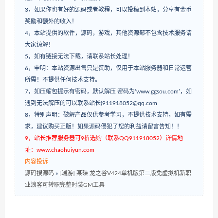
3，如果你也有好的源码或者教程，可以投稿到本站，分享有金币
奖励和额外的收入！
4，本站提供的软件，源码，游戏，其他资源部不包含技术服务请
大家谅解！
5，如有链接无法下载，请联系站长处理！
6，申明：本站资源出售只是赞助，仅用于本站服务器和日常运营
所需！不提供任何技术支持。
7，如压缩包提示有密码，默认解压 密码为‘www.ggsou.com’，如
遇到无法解压的可以联系站长(911918052@qq.com
8，特别声明：破解产品仅供参考学习，不提供技术支持，如有需
求，建议购买正版！如果源码侵犯了您的利益请留言告知！！
9，站长推荐服务器可9折选购（联系QQ911918052）详情地
址：www.chaohuiyun.com
内容投诉
源码搜源码
»
[端游] 某碟 龙之谷V424单机版第二版免虚拟机新职
业浪客可转职完整时装GM工具