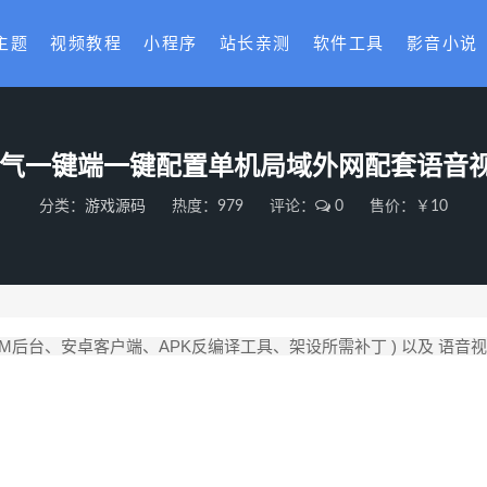
主题
视频教程
小程序
站长亲测
软件工具
影音小说
有侠气一键端一键配置单机局域外网配套语音
分类：
游戏源码
热度：979
评论：
0
售价：￥10
GM后台、安卓客户端、APK反编译工具、架设所需补丁 ) 以及 语音视