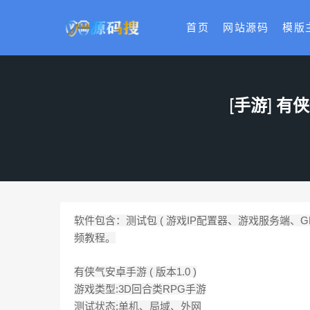
首页
网站源码
模版
[手游] 
软件包含：测试包 ( 游戏IP配置器、游戏服务端、
频教程。
有侠气安卓手游 ( 版本1.0 )
游戏类型:3D回合类RPG手游
测试状态:单机、局域、外网