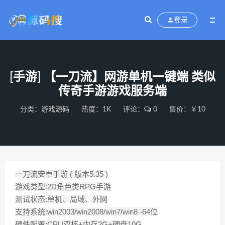
登录
[手游] 【一刀流】网游单机一键端 类似
传奇手游游戏服务端
分类：
游戏源码
热度：1K
评论：
0
售价：￥10
一刀流安卓手游 ( 版本5.35 )
游戏类型:2D角色类RPG手游
测试状态:单机、局域、外网
支持系统:win2003/win2008/win7/win8 -64位
硬件配置:CPU双核+内存2G+硬盘10G